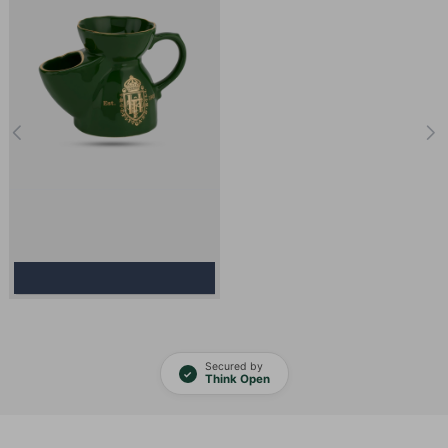
Κωδικός Προϊόντος:
1518
Διαθεσιμότητα:
Out Of Stock
Μπολ Ξυρίσματος - Truefitt and
Hill - Green Shaving Mug
59.50€
Καλάθι
Secured by
✓
Think Open