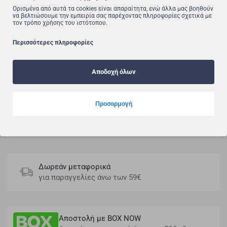
Ορισμένα από αυτά τα cookies είναι απαραίτητα, ενώ άλλα μας βοηθούν
να βελτιώσουμε την εμπειρία σας παρέχοντας πληροφορίες σχετικά με
τον τρόπο χρήσης του ιστότοπου.
Αγοράζοντας το συγκεκριμένο προϊόν, κερδίζεις
Περισσότερες πληροφορίες
επιστροφή χρημάτων!
Συνδέσου ή δημιούργησε έναν λογαριασμό.
Αποδοχή όλων
Μάθε περισσότερα
Προσαρμογή
Πληρωμή με 3 Άτοκες
Εύκολα & με ασφάλεια
Δωρεάν μεταφορικά
για παραγγελίες άνω των 59€
Αποστολή με BOX NOW