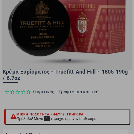
Κρέμα Ξυρίσματος - Truefitt And Hill - 1805 190g
/ 6.7oz
-10%
0 κριτικές
-
Γράψτε μια κριτική
ΜΙΚΡΉ ΠΟΣΌΤΗΤΑ - ΦΕΎΓΕΙ ΓΡΉΓΟΡΑ!
Πρόλαβε! Μόνο
1
τεμάχια έμειναν διαθέσιμα.