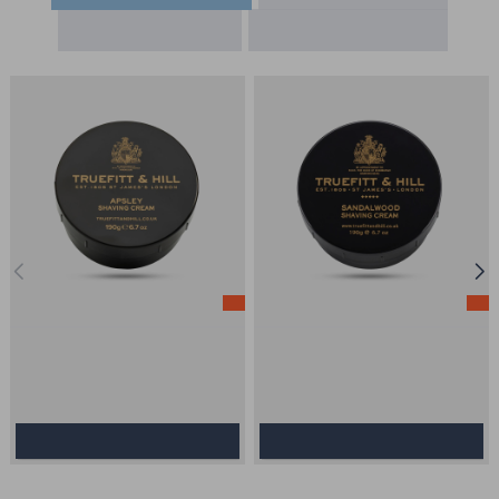
Δημοφιλή
Προσφορές
Κωδικός Προϊόντος:
0468
Κωδικός Προϊόντος:
0503
-10%
-10%
Διαθεσιμότητα:
Διαθέσιμο
Διαθεσιμότητα:
Διαθέσιμο
Κρέμα Ξυρίσματος - Truefitt And
Κρέμα Ξυρίσματος - Truefitt And
Hill - Apsley 190g / 6.7oz
Hill - Σανδαλόξυλο 190g / 6.7oz
32.00€
27.80€
28.80€
25.02€
Καλάθι
Καλάθι