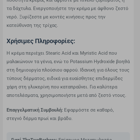
ποσότητα κρέμας και αφρίστε με πινέλο ξυρίσματος ή
τα δάχτυλα. Ενεργοποιήστε την κρέμα με άφθονο ζεστό
νερό. Ξυρίζεστε με κοντές κινήσεις προς την
κατεύθυνση της τρίχας.
Χρήσιμες Πληροφορίες:
Η κρέμα περιέχει Stearic Acid και Myristic Acid που
μαλακώνουν τα γένια, ενώ το Potassium Hydroxide βοηθά
στη δημιουργία πλούσιου αφρού. Ιδανική για όλους τους
τύπους δέρματος, ειδικά για ευαίσθητες επιδερμίδες
χάρη στη γλυκερίνη που καταπραΰνει. Για καλύτερα
αποτελέσματα, χρησιμοποιήστε μετά από ζεστό ντους.
Επαγγελματική Συμβουλή:
Εφαρμόστε σε καθαρό,
στεγνό δέρμα πρωί και βράδυ.