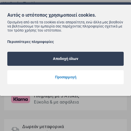
Κωδικός Προϊόντος:
0463
Barcode:
682940000342
Αυτός ο ιστότοπος χρησιμοποιεί cookies.
25.02€
Ορισμένα από αυτά τα cookies είναι απαραίτητα, ενώ άλλα μας βοηθούν
27.80€
να βελτιώσουμε την εμπειρία σας παρέχοντας πληροφορίες σχετικά με
τον τρόπο χρήσης του ιστότοπου.
Περισσότερες πληροφορίες
Αγοράζοντας το συγκεκριμένο προϊόν, κερδίζεις
επιστροφή χρημάτων!
Αποδοχή όλων
Συνδέσου ή δημιούργησε έναν λογαριασμό.
Μάθε περισσότερα
Προσαρμογή
Πληρωμή με 3 Άτοκες
Εύκολα & με ασφάλεια
Δωρεάν μεταφορικά