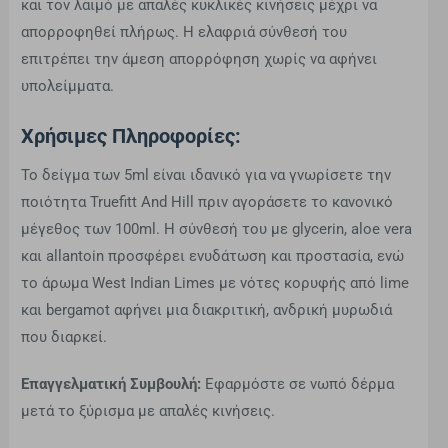
και τον λαιμό με απαλές κυκλικές κινήσεις μέχρι να
απορροφηθεί πλήρως. Η ελαφριά σύνθεσή του
επιτρέπει την άμεση απορρόφηση χωρίς να αφήνει
υπολείμματα.
Χρήσιμες Πληροφορίες:
Το δείγμα των 5ml είναι ιδανικό για να γνωρίσετε την
ποιότητα Truefitt And Hill πριν αγοράσετε το κανονικό
μέγεθος των 100ml. Η σύνθεσή του με glycerin, aloe vera
και allantoin προσφέρει ενυδάτωση και προστασία, ενώ
το άρωμα West Indian Limes με νότες κορυφής από lime
και bergamot αφήνει μια διακριτική, ανδρική μυρωδιά
που διαρκεί.
Επαγγελματική Συμβουλή:
Εφαρμόστε σε νωπό δέρμα
μετά το ξύρισμα με απαλές κινήσεις.